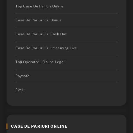
Top Case De Pariuri Online
Case De Pariuri Cu Bonus
Case De Pariuri Cu Cash Out
Case De Pariuri Cu Streaming Live
Toți Operatorii Online Legali
Paysafe
Skrill
CASE DE PARIURI ONLINE