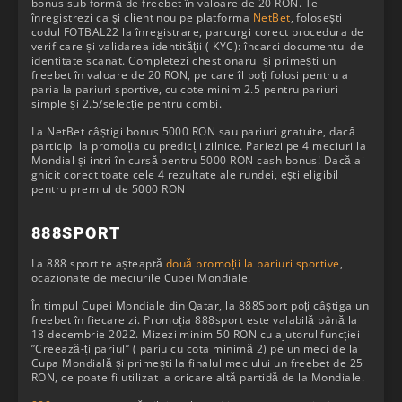
bonus sub formă de freebet în valoare de 20 RON. Te
înregistrezi ca și client nou pe platforma
NetBet
, folosești
codul FOTBAL22 la înregistrare, parcurgi corect procedura de
verificare și validarea identității ( KYC): încarci documentul de
identitate scanat. Completezi chestionarul și primești un
freebet în valoare de 20 RON, pe care îl poți folosi pentru a
paria la pariuri sportive, cu cote minim 2.5 pentru pariuri
simple și 2.5/selecție pentru combi.
La NetBet câștigi bonus 5000 RON sau pariuri gratuite, dacă
participi la promoția cu predicții zilnice. Pariezi pe 4 meciuri la
Mondial și intri în cursă pentru 5000 RON cash bonus! Dacă ai
ghicit corect toate cele 4 rezultate ale rundei, ești eligibil
pentru premiul de 5000 RON
888SPORT
La 888 sport te așteaptă
două promoții la pariuri sportive
,
ocazionate de meciurile Cupei Mondiale.
În timpul Cupei Mondiale din Qatar, la 888Sport poți câștiga un
freebet în fiecare zi. Promoția 888sport este valabilă până la
18 decembrie 2022. Mizezi minim 50 RON cu ajutorul funcției
”Creează-ți pariul” ( pariu cu cota minimă 2) pe un meci de la
Cupa Mondială și primești la finalul meciului un freebet de 25
RON, ce poate fi utilizat la oricare altă partidă de la Mondiale.