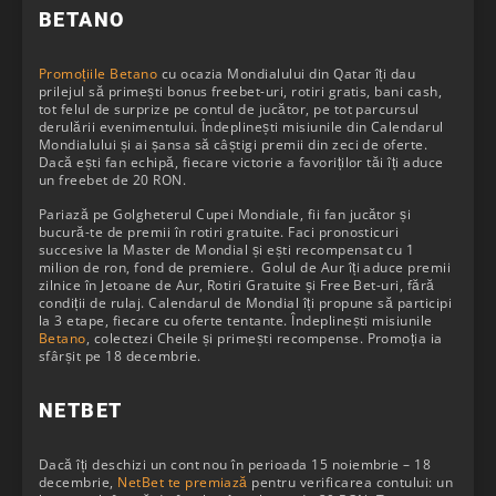
BETANO
Promoțiile Betano
cu ocazia Mondialului din Qatar îți dau
prilejul să primești bonus freebet-uri, rotiri gratis, bani cash,
tot felul de surprize pe contul de jucător, pe tot parcursul
derulării evenimentului. Îndeplinești misiunile din Calendarul
Mondialului și ai șansa să câștigi premii din zeci de oferte.
Dacă ești fan echipă, fiecare victorie a favoriților tăi îți aduce
un freebet de 20 RON.
Pariază pe Golgheterul Cupei Mondiale, fii fan jucător și
bucură-te de premii în rotiri gratuite. Faci pronosticuri
succesive la Master de Mondial și ești recompensat cu 1
milion de ron, fond de premiere. Golul de Aur îți aduce premii
zilnice în Jetoane de Aur, Rotiri Gratuite și Free Bet-uri, fără
condiții de rulaj. Calendarul de Mondial îți propune să participi
la 3 etape, fiecare cu oferte tentante. Îndeplinești misiunile
Betano
, colectezi Cheile și primești recompense. Promoția ia
sfârșit pe 18 decembrie.
NETBET
Dacă îți deschizi un cont nou în perioada 15 noiembrie – 18
decembrie,
NetBet te premiază
pentru verificarea contului: un