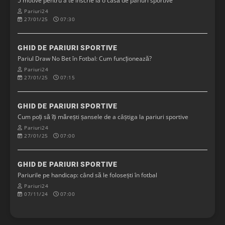
5 motive pentru a te înscrie la o casă de pariuri sportive
Pariuri24
27/01/25
07:30
GHID DE PARIURI SPORTIVE
Pariul Draw No Bet în Fotbal: Cum funcționează?
Pariuri24
27/01/25
07:15
GHID DE PARIURI SPORTIVE
Cum poți să îți mărești șansele de a câștiga la pariuri sportive
Pariuri24
27/01/25
07:00
GHID DE PARIURI SPORTIVE
Pariurile pe handicap: când să le folosești în fotbal
Pariuri24
07/11/24
07:00