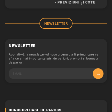
- PREVIZIUNI ȘI COTE
NEWSLETTER
NEWSLETTER
Abonați-vă la newsletter-ul nostru pentru a fi primul care va
afla cele mai importante știri de pariuri, promoții și bonusuri
de pariuri!
BONUSURI CASE DE PARIURI