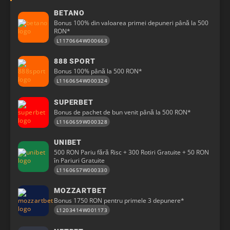
BETANO
Bonus 100% din valoarea primei depuneri până la 500
RON*
L1170664W000663
888 SPORT
Bonus 100% până la 500 RON*
L1160654W000324
SUPERBET
Bonus de pachet de bun venit până la 500 RON*
L1160659W000328
UNIBET
500 RON Pariu fără Risc + 300 Rotiri Gratuite + 50 RON
în Pariuri Gratuite
L1160657W000330
MOZZARTBET
Bonus 1750 RON pentru primele 3 depunere*
L1203414W001173