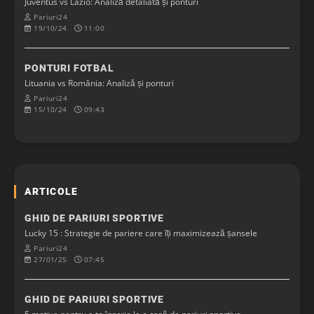
Juventus vs Lazio: Analiză detaliată și ponturi
Pariuri24
19/10/24
11:00
PONTURI FOTBAL
Lituania vs România: Analiză și ponturi
Pariuri24
15/10/24
09:43
ARTICOLE
GHID DE PARIURI SPORTIVE
Lucky 15 : Strategie de pariere care îți maximizează șansele
Pariuri24
27/01/25
07:45
GHID DE PARIURI SPORTIVE