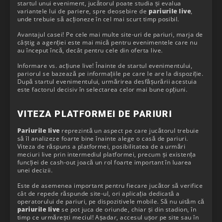
startul unui eveniment, jucătorul poate studia și evalua
variantele lui de pariere, spre deosebire de
pariurile live
,
unde trebuie să acționeze în cel mai scurt timp posibil.
Avantajul casei! Pe cele mai multe site-uri de pariuri, marja de
câștig a agenției este mai mică pentru evenimentele care nu
au început încă, decât pentru cele din oferta live.
Informare vs. acțiune live! Înainte de startul evenimentului,
pariorul se bazează pe informațiile pe care le are la dispoziție.
După startul evenimentului, urmărirea desfășurării acestuia
este factorul decisiv în selectarea celor mai bune opțiuni.
VITEZA PLATFORMEI DE PARIURI
Pariurile live
reprezintă un aspect pe care jucătorul trebuie
să îl analizeze foarte bine înainte alege o casă de pariuri.
Viteza de răspuns a platformei, posibilitatea de a urmări
meciuri live prin intermediul platformei, precum și existența
funcției de cash-out joacă un rol foarte important în luarea
unei decizii.
Este de asemenea important pentru fiecare jucător să verifice
cât de repede răspunde site-ul, ori aplicația dedicată a
operatorului de pariuri, pe dispozitivele mobile. Să nu uităm că
pariurile live
se pot juca de oriunde, chiar și din stadion, în
timp ce urmărești meciul! Așadar, accesul ușor pe site sau în