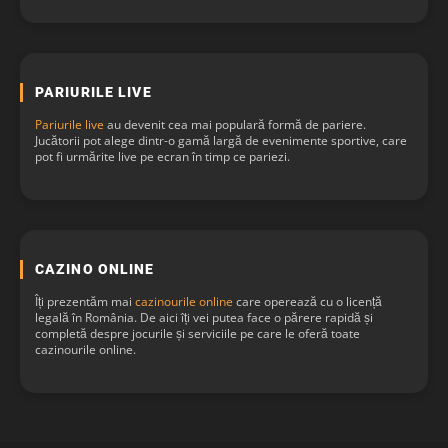
4.50/5
- 2 votu
PARIURILE LIVE
4.40/5
- 5 votu
Pariurile live
au devenit cea mai populară formă de pariere.
Jucătorii pot alege dintr-o gamă largă de evenimente sportive, care
pot fi urmărite live pe ecran în timp ce pariezi.
CAZINO ONLINE
Îți prezentăm mai
cazinourile online
care operează cu o licență
legală în România. De aici îți vei putea face o părere rapidă și
completă despre jocurile și serviciile pe care le oferă toate
cazinourile online.