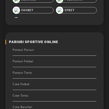
FAVBET
EFBET
PARIURI SPORTIVE ONLINE
Ponturi Pariuri
Ponturi Fotbal
Ponturi Tenis
Cote Fotbal
Cote Tenis
Cote Baschet