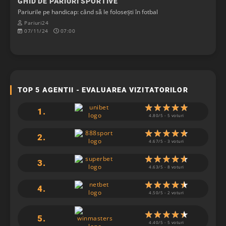
GHID DE PARIURI SPORTIVE
Pariurile pe handicap: când să le folosești în fotbal
Pariuri24
07/11/24
07:00
TOP 5 AGENTII - EVALUAREA VIZITATORILOR
1.
2.
3.
4.
5.