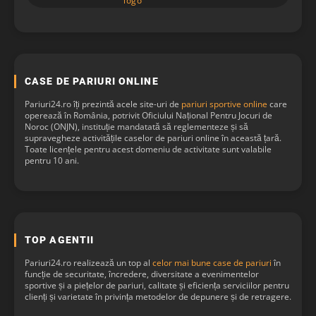
CASE DE PARIURI ONLINE
Pariuri24.ro îți prezintă acele site-uri de
pariuri sportive online
care
operează în România, potrivit Oficiului Național Pentru Jocuri de
Noroc (ONJN), instituție mandatată să reglementeze și să
supravegheze activitățile caselor de pariuri online în această țară.
Toate licențele pentru acest domeniu de activitate sunt valabile
pentru 10 ani.
TOP AGENTII
Pariuri24.ro realizează un top al
celor mai bune case de pariuri
în
funcție de securitate, încredere, diversitate a evenimentelor
sportive și a piețelor de pariuri, calitate și eficiența serviciilor pentru
clienți și varietate în privința metodelor de depunere și de retragere.