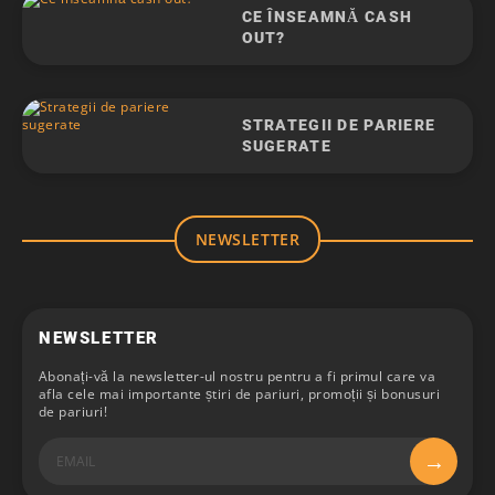
CE ÎNSEAMNĂ CASH
OUT?
STRATEGII DE PARIERE
SUGERATE
NEWSLETTER
NEWSLETTER
Abonați-vă la newsletter-ul nostru pentru a fi primul care va
afla cele mai importante știri de pariuri, promoții și bonusuri
de pariuri!