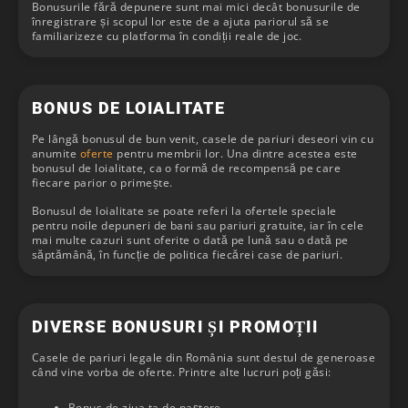
Bonusurile fără depunere sunt mai mici decât bonusurile de
înregistrare și scopul lor este de a ajuta pariorul să se
familiarizeze cu platforma în condiții reale de joc.
BONUS DE LOIALITATE
Pe lângă bonusul de bun venit, casele de pariuri deseori vin cu
anumite
oferte
pentru membrii lor. Una dintre acestea este
bonusul de loialitate, ca o formă de recompensă pe care
fiecare parior o primește.
Bonusul de loialitate se poate referi la ofertele speciale
pentru noile depuneri de bani sau pariuri gratuite, iar în cele
mai multe cazuri sunt oferite o dată pe lună sau o dată pe
săptămână, în funcție de politica fiecărei case de pariuri.
DIVERSE BONUSURI ȘI PROMOȚII
Casele de pariuri legale din România sunt destul de generoase
când vine vorba de oferte. Printre alte lucruri poți găsi:
Bonus de ziua ta de naștere