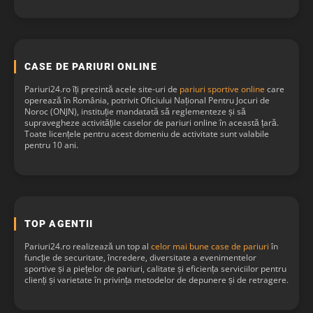
CASE DE PARIURI ONLINE
Pariuri24.ro îți prezintă acele site-uri de
pariuri sportive online
care
operează în România, potrivit Oficiului Național Pentru Jocuri de
Noroc (ONJN), instituție mandatată să reglementeze și să
supravegheze activitățile caselor de pariuri online în această țară.
Toate licențele pentru acest domeniu de activitate sunt valabile
pentru 10 ani.
TOP AGENTII
Pariuri24.ro realizează un top al
celor mai bune case de pariuri
în
funcție de securitate, încredere, diversitate a evenimentelor
sportive și a piețelor de pariuri, calitate și eficiența serviciilor pentru
clienți și varietate în privința metodelor de depunere și de retragere.