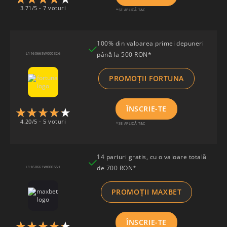
3.71/5
- 7 voturi
*SE APLICĂ T&C
100% din valoarea primei depuneri
până la 500 RON*
L1160665W000326
PROMOȚII FORTUNA
ÎNSCRIE-TE
4.20/5
- 5 voturi
*SE APLICĂ T&C
14 pariuri gratis, cu o valoare totală
de 700 RON*
L1160661W000651
PROMOȚII MAXBET
ÎNSCRIE-TE