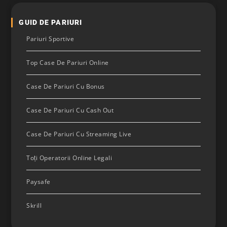
GUID DE PARIURI
Pariuri Sportive
Top Case De Pariuri Online
Case De Pariuri Cu Bonus
Case De Pariuri Cu Cash Out
Case De Pariuri Cu Streaming Live
Toți Operatorii Online Legali
Paysafe
Skrill