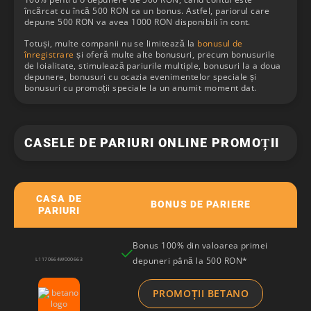
încărcat cu încă 500 RON ca un bonus. Astfel, pariorul care
depune 500 RON va avea 1000 RON disponibili în cont.
Totuși, multe companii nu se limitează la
bonusul de
înregistrare
și oferă multe alte bonusuri, precum bonusurile
de loialitate, stimulează pariurile multiple, bonusuri la a doua
depunere, bonusuri cu ocazia evenimentelor speciale și
bonusuri cu promoții speciale la un anumit moment dat.
CASELE DE PARIURI ONLINE PROMOȚII
CASA DE
BONUS DE PARIERE
PARIURI
Bonus 100% din valoarea primei
depuneri până la 500 RON*
L1170664W000663
PROMOȚII BETANO