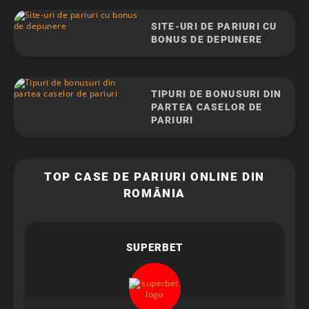
SITE-URI DE PARIURI CU
BONUS DE DEPUNERE
TIPURI DE BONUSURI DIN
PARTEA CASELOR DE
PARIURI
TOP CASE DE PARIURI ONLINE DIN
ROMÂNIA
SUPERBET