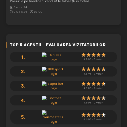
Pariurile pe handicap: când să le folosești în fotbal
Pariuri24
07/11/24
07:00
TOP 5 AGENTII - EVALUAREA VIZITATORILOR
1.
2.
3.
4.
5.