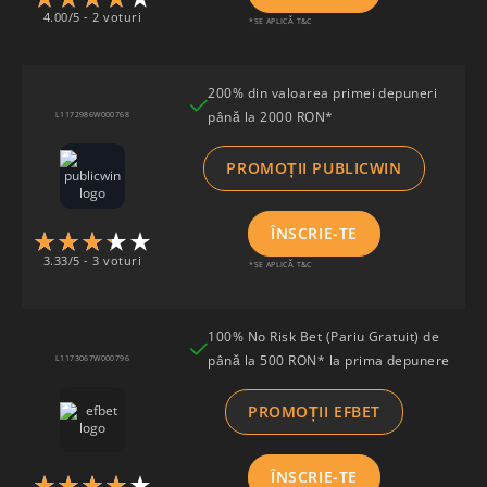
4.00/5
- 2 voturi
*SE APLICĂ T&C
200% din valoarea primei depuneri
până la 2000 RON*
L1172986W000768
PROMOȚII PUBLICWIN
ÎNSCRIE-TE
3.33/5
- 3 voturi
*SE APLICĂ T&C
100% No Risk Bet (Pariu Gratuit) de
până la 500 RON* la prima depunere
L1173067W000796
PROMOȚII EFBET
ÎNSCRIE-TE