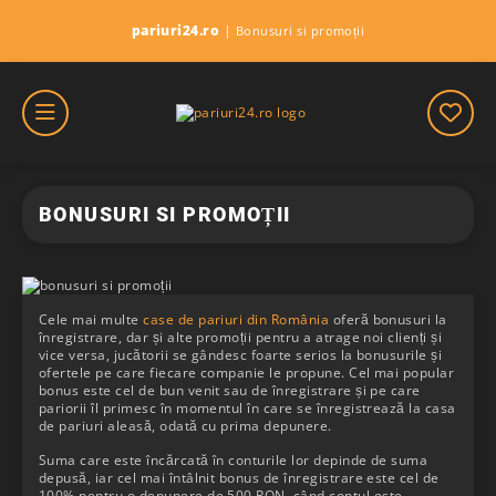
pariuri24.ro
|
Bonusuri si promoții
BONUSURI SI PROMOȚII
Cele mai multe
case de pariuri din România
oferă bonusuri la
înregistrare, dar și alte promoții pentru a atrage noi clienți și
vice versa, jucătorii se gândesc foarte serios la bonusurile și
ofertele pe care fiecare companie le propune. Cel mai popular
bonus este cel de bun venit sau de înregistrare și pe care
pariorii îl primesc în momentul în care se înregistrează la casa
de pariuri aleasă, odată cu prima depunere.
Suma care este încărcată în conturile lor depinde de suma
depusă, iar cel mai întâlnit bonus de înregistrare este cel de
100% pentru o depunere de 500 RON, când contul este