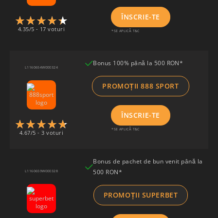
ÎNSCRIE-TE
4.35/5
- 17 voturi
*SE APLICĂ T&C
Bonus 100% până la 500 RON*
L1160654W000324
PROMOȚII 888 SPORT
ÎNSCRIE-TE
*SE APLICĂ T&C
4.67/5
- 3 voturi
Bonus de pachet de bun venit până la
500 RON*
L1160659W000328
PROMOȚII SUPERBET