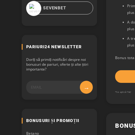
Pri
SEVENBET
plus
A d
plus
A t
plus
PARIURI24 NEWSLETTER
Bonus tota
Doriți să primiți notificări despre noi
bonusuri de pariuri, oferte și alte știri
importante?
*Se aplică T&C
BONUSURI ȘI PROMOȚII
BONUS
Betano