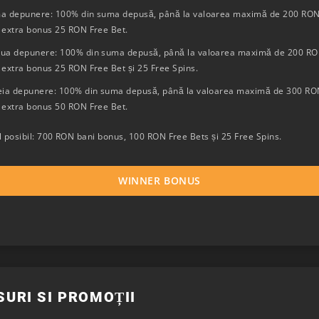
ma depunere: 100% din suma depusă, până la valoarea maximă de 200 RO
 extra bonus 25 RON Free Bet.
oua depunere: 100% din suma depusă, până la valoarea maximă de 200 R
 extra bonus 25 RON Free Bet și 25 Free Spins.
reia depunere: 100% din suma depusă, până la valoarea maximă de 300 R
 extra bonus 50 RON Free Bet.
l posibil: 700 RON bani bonus, 100 RON Free Bets și 25 Free Spins.
WINNER BONUS
URI SI PROMOȚII