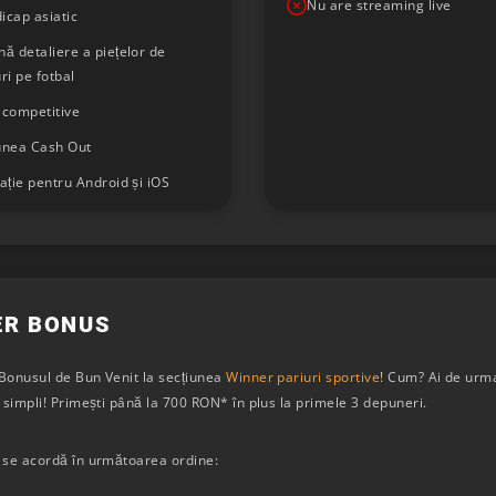
Nu are streaming live
icap asiatic
nă detaliere a piețelor de
ri pe fotbal
 competitive
unea Cash Out
ație pentru Android și iOS
ER BONUS
Bonusul de Bun Venit la secțiunea
Winner pariuri sportive
! Cum? Ai de urm
 simpli! Primești până la 700 RON* în plus la primele 3 depuneri.
 se acordă în următoarea ordine: