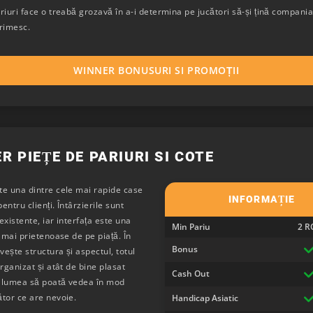
iuri face o treabă grozavă în a-i determina pe jucători să-și țină compani
rimesc.
WINNER BONUSURI SI PROMOȚII
R PIEȚE DE PARIURI SI COTE
te una dintre cele mai rapide case
INFORMAȚIE
pentru clienți. Întârzierile sunt
xistente, iar interfața este una
Min Pariu
2 R
 mai prietenoase de pe piață. În
Bonus
vește structura și aspectul, totul
rganizat și atât de bine plasat
Cash Out
ă lumea să poată vedea în mod
tor ce are nevoie.
Handicap Asiatic