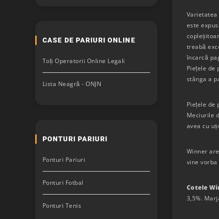
Varietatea 
este expusă
copleșitoa
CASE DE PARIURI ONLINE
treabă exce
încarcă pag
Toți Operatorii Online Legali
Piețele de 
stânga a pag
Lista Neagră - ONJN
Piețele de 
Meciurile 
avea cu ușu
PONTURI PARIURI
Winner are 
Ponturi Pariuri
vine vorba
Ponturi Fotbal
Cotele Wi
3,5%. Marja
Ponturi Tenis