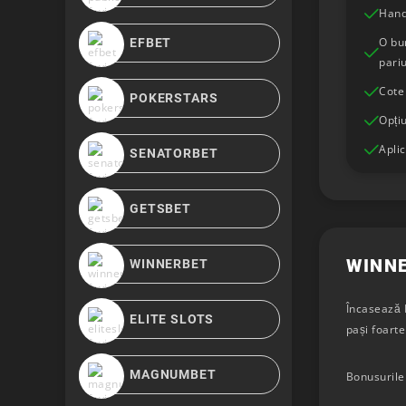
Hand
O bu
EFBET
pariu
Cote
POKERSTARS
Opți
Aplic
SENATORBET
GETSBET
WINN
WINNERBET
Încasează 
ELITE SLOTS
pași foarte
MAGNUMBET
Bonusurile