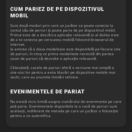
CUM PARIEZ DE PE DISPOZITIVUL
MOBIL
Sunt două moduri prin care un jucător se poate conecta la
contul său de pariuri și poate paria de pe dispozitivul mobil.
Primul este de a descărca aplicația relevantă și al doilea este
de a te conecta pe versiunea mobilă folosind browserul de
internet.
Ia aminte că a doua modalitate este disponibilă pe fiecare site
de pariuri, în timp ce prima modalitate necesită din partea
casei de pariuri să dezvolte o aplicație relevantă.
Câteodată, casele de pariuri oferă o versiune mai simplă a
site-ului lor pentru a evita blocări pe dispozitive mobile mai
vechi, care au anumite limitări tehnice.
EVENIMENTELE DE PARIAT
Nu există nicio limită asupra numărului de evenimente pe care
poți paria. Evenimentele disponibile la o casă de pariuri sunt
aceleași, indiferent de metoda pe care un jucător o folosește
pentru a se autentifica.