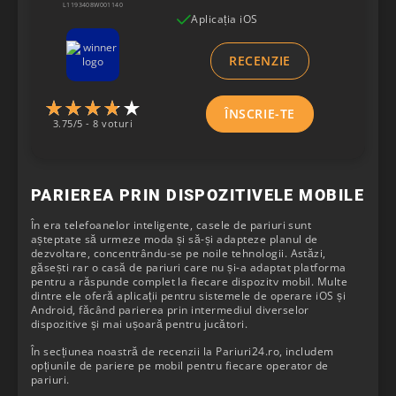
L1193408W001140
Aplicația iOS
RECENZIE
ÎNSCRIE-TE
3.75/5
- 8 voturi
PARIEREA PRIN DISPOZITIVELE MOBILE
În era telefoanelor inteligente, casele de pariuri sunt
așteptate să urmeze moda și să-și adapteze planul de
dezvoltare, concentrându-se pe noile tehnologii. Astăzi,
găsești rar o casă de pariuri care nu și-a adaptat platforma
pentru a răspunde complet la fiecare dispozitv mobil. Multe
dintre ele oferă aplicații pentru sistemele de operare iOS și
Android, făcând parierea prin intermediul diverselor
dispozitive și mai ușoară pentru jucători.
În secțiunea noastră de recenzii la Pariuri24.ro, includem
opțiunile de pariere pe mobil pentru fiecare operator de
pariuri.