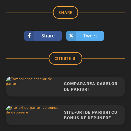
SHARE
Share
Tweet
CITEȘTE ȘI
COMPARAREA CASELOR
DE PARIURI
SITE-URI DE PARIURI CU
BONUS DE DEPUNERE