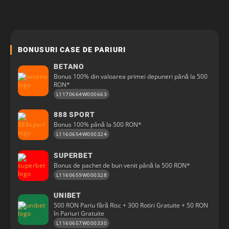
BONUSURI CASE DE PARIURI
BETANO
Bonus 100% din valoarea primei depuneri până la 500
RON*
L1170664W000663
888 SPORT
Bonus 100% până la 500 RON*
L1160654W000324
SUPERBET
Bonus de pachet de bun venit până la 500 RON*
L1160659W000328
UNIBET
500 RON Pariu fără Risc + 300 Rotiri Gratuite + 50 RON
în Pariuri Gratuite
L1160657W000330