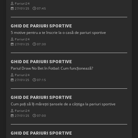
Pariuri24
27/01/25
07:45
GHID DE PARIURI SPORTIVE
5 motive pentru a te înscrie la o casă de pariuri sportive
Pariuri24
27/01/25
07:30
GHID DE PARIURI SPORTIVE
Pariul Draw No Bet în Fotbal: Cum funcționează?
Pariuri24
27/01/25
07:15
GHID DE PARIURI SPORTIVE
Cum poți să îți mărești șansele de a câștiga la pariuri sportive
Pariuri24
27/01/25
07:00
GHID DE PARIURI SPORTIVE