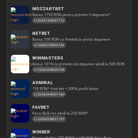
MOZZARTBET
Bonus 1750 RON pentru primele 3 depunere*
L1203414W001173
NETBET
Bonus 500 RON ca freebet la prima depunere
L1160651W000195
WINMASTERS
Bonus 101% la primele trei depuneri până la 505 RON
L1160650W000194
ADMIRAL
150 RON* free bet + 200% profit boost
L1203425W001180
FAVBET
Pariu fără risc până la 250 RON*
L1200662W001197
WINNER
Bonus până la 700 RON* + 100 RON Free Bets