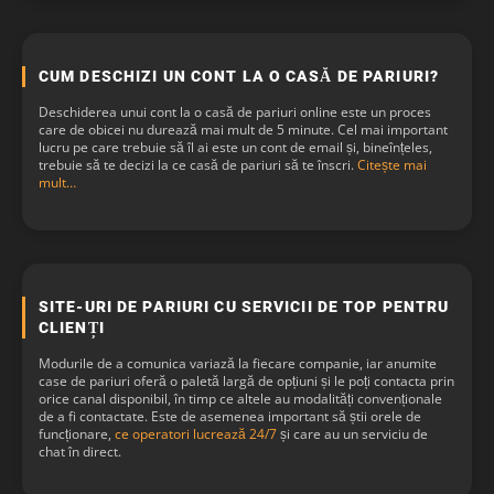
CUM DESCHIZI UN CONT LA O CASĂ DE PARIURI?
Deschiderea unui cont la o casă de pariuri online este un proces
care de obicei nu durează mai mult de 5 minute. Cel mai important
lucru pe care trebuie să îl ai este un cont de email și, bineînțeles,
trebuie să te decizi la ce casă de pariuri să te înscri.
Citește mai
mult…
SITE-URI DE PARIURI CU SERVICII DE TOP PENTRU
CLIENȚI
Modurile de a comunica variază la fiecare companie, iar anumite
case de pariuri oferă o paletă largă de opțiuni și le poți contacta prin
orice canal disponibil, în timp ce altele au modalități convenționale
de a fi contactate. Este de asemenea important să știi orele de
funcționare,
ce operatori lucrează 24/7
și care au un serviciu de
chat în direct.