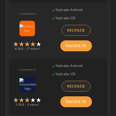
Aplicația Android
L1170664W000663
Aplicația iOS
RECENZIE
ÎNSCRIE-TE
4.35/5
- 17 voturi
Aplicația Android
L1203414W001173
Aplicația iOS
RECENZIE
ÎNSCRIE-TE
3.33/5
- 3 voturi