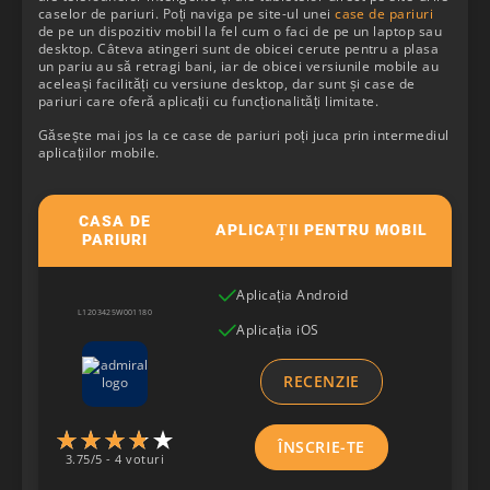
caselor de pariuri. Poți naviga pe site-ul unei
case de pariuri
de pe un dispozitiv mobil la fel cum o faci de pe un laptop sau
desktop. Câteva atingeri sunt de obicei cerute pentru a plasa
un pariu au să retragi bani, iar de obicei versiunile mobile au
aceleași facilități cu versiune desktop, dar sunt și case de
pariuri care oferă aplicații cu funcționalități limitate.
Găsește mai jos la ce case de pariuri poți juca prin intermediul
aplicațiilor mobile.
CASA DE
APLICAȚII PENTRU MOBIL
PARIURI
Aplicația Android
L1203425W001180
Aplicația iOS
RECENZIE
ÎNSCRIE-TE
3.75/5
- 4 voturi