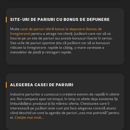
SITE-URI DE PARIURI CU BONUS DE DEPUNERE
Multe
case de pariuri oferă bonus la depunere (bonus de
înregistrare)
pentru a atrage noi clienți. Jucătorii care vor să se
înscrie pe un site de pariuri iau aceste bonusuri foarte în serios.
Site-urile de pariuri sportive știu că jucătorii vor să ia bonusuri
ridicate la înregistrare. rapide la câștig, o mare varietate a
metodelor de plată și retrageri rapide.
ALEGEREA CASEI DE PARIURI
Industria pariurilor a cunoscut o creștere extrem de rapidă în ultimii
ani. Noi companii apar tot timpul, în timp ce altele deja existente își
îmbunătățesc produsul și își măresc oferta. Chestiunea care îi
interesează pe jucători este cum pot face alegerea corectă atunci
când deschid un cont la agenția de pariuri „cea mai potrivită” pentru
ei.
Citește mai mult…