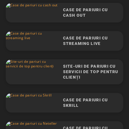
CASE DE PARIURI CU
CASH OUT
CASE DE PARIURI CU
STREAMING LIVE
SITE-URI DE PARIURI CU
SERVICII DE TOP PENTRU
CLIENȚI
CASE DE PARIURI CU
SKRILL
CASE DE PARIURI CU