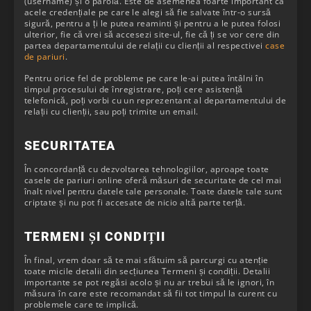
(username) și o parolă. Este de asemenea foarte important ca
acele credențiale pe care le alegi să fie salvate într-o sursă
sigură, pentru a ți le putea reaminti și pentru a le putea folosi
ulterior, fie că vrei să accesezi site-ul, fie că ți se vor cere din
partea departamentului de relații cu clienții al respectivei
case
de pariuri
.
Pentru orice fel de probleme pe care le-ai putea întâlni în
timpul procesului de înregistrare, poți cere asistență
telefonică, poți vorbi cu un reprezentant al departamentului de
relații cu clienții, sau poți trimite un email.
SECURITATEA
În concordanță cu dezvoltarea tehnologiilor, aproape toate
casele de pariuri online oferă măsuri de securitate de cel mai
înalt nivel pentru datele tale personale. Toate datele tale sunt
criptate și nu pot fi accesate de nicio altă parte terță.
TERMENI ȘI CONDIȚII
În final, vrem doar să te mai sfătuim să parcurgi cu atenție
toate micile detalii din secțiunea Termeni și condiții. Detalii
importante se pot regăsi acolo și nu ar trebui să le ignori, în
măsura în care este recomandat să fii tot timpul la curent cu
problemele care te implică.