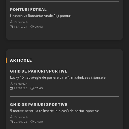
PONTURI FOTBAL
Lituania vs România: Analiză și ponturi
Pariuri24
15/10/24
09:43
ARTICOLE
GHID DE PARIURI SPORTIVE
Lucky 15 : Strategie de pariere care îți maximizează șansele
Pariuri24
27/01/25
07:45
GHID DE PARIURI SPORTIVE
5 motive pentru a te înscrie la o casă de pariuri sportive
Pariuri24
27/01/25
07:30