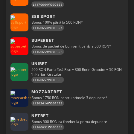
L1170664W000663
888 SPORT
Bonus 100% până la 500 RON*
L1160654W000324
SUPERBET
Bonus de pachet de bun venit până la 500 RON*
L1160659W000328
UNIBET
500 RON Pariu fără Risc + 300 Rotiri Gratuite + 50 RON
în Pariuri Gratuite
L1160657W000330
MOZZARTBET
Bonus 1750 RON pentru primele 3 depunere*
L1203414W001173
NETBET
Bonus 500 RON ca freebet la prima depunere
L1160651W000195