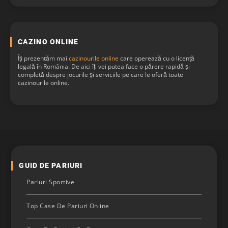
CAZINO ONLINE
Îți prezentăm mai
cazinourile online
care operează cu o licență
legală în România. De aici îți vei putea face o părere rapidă și
completă despre jocurile și serviciile pe care le oferă toate
cazinourile online.
GUID DE PARIURI
Pariuri Sportive
Top Case De Pariuri Online