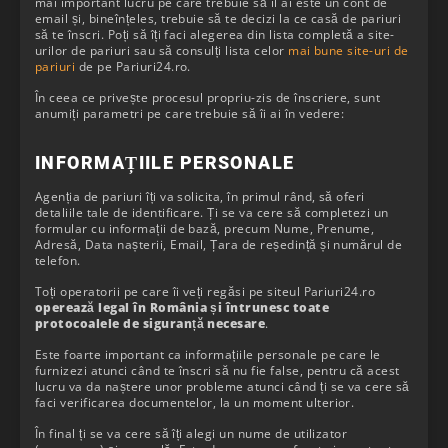
mai important lucru pe care trebuie să îl ai este un cont de
email și, bineînțeles, trebuie să te decizi la ce casă de pariuri
să te înscri. Poți să îți faci alegerea din lista completă a site-
urilor de pariuri sau să consulți lista celor
mai bune site-uri de
pariuri
de pe Pariuri24.ro.
În ceea ce privește procesul propriu-zis de înscriere, sunt
anumiți parametri pe care trebuie să îi ai în vedere:
INFORMAȚIILE PERSONALE
Agenția de pariuri îți va solicita, în primul rând, să oferi
detaliile tale de identificare. Ți se va cere să completezi un
formular cu informații de bază, precum Nume, Prenume,
Adresă, Data nașterii, Email, Țara de reședință și numărul de
telefon.
Toți operatorii pe care îi veți regăsi pe siteul Pariuri24.ro
operează legal în România și întrunesc toate
protocoalele de siguranță necesare
.
Este foarte important ca informațiile personale pe care le
furnizezi atunci când te înscri să nu fie false, pentru că acest
lucru va da naștere unor probleme atunci când ți se va cere să
faci verificarea documentelor, la un moment ulterior.
În final ți se va cere să îți alegi un nume de utilizator