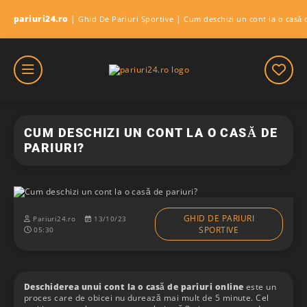
pariuri24.ro
|
|
Ghid De Pariuri Sportive
Cum deschizi un cont la o casă 
CUM DESCHIZI UN CONT LA O CASĂ DE
PARIURI?
GHID DE PARIURI
Pariuri24.ro
13/10/23
SPORTIVE
05:30
Deschiderea unui cont la o casă de pariuri online
este un
proces care de obicei nu durează mai mult de 5 minute. Cel