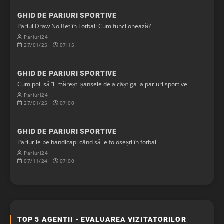
GHID DE PARIURI SPORTIVE
Pariul Draw No Bet în Fotbal: Cum funcționează?
Pariuri24
27/01/25
07:15
GHID DE PARIURI SPORTIVE
Cum poți să îți mărești șansele de a câștiga la pariuri sportive
Pariuri24
27/01/25
07:00
GHID DE PARIURI SPORTIVE
Pariurile pe handicap: când să le folosești în fotbal
Pariuri24
07/11/24
07:00
TOP 5 AGENTII - EVALUAREA VIZITATORILOR