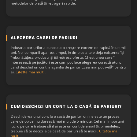
metodelor de plată și retrageri rapide.
ALEGEREA CASEI DE PARIURI
Industria pariurilor a cunoscut o creștere extrem de rapidă în ultimii
ani. Noi companii apar tot timpul, în timp ce altele deja existente își
îmbunătățesc produsul și își măresc oferta. Chestiunea care îi
interesează pe jucători este cum pot face alegerea corectă atunci
când deschid un cont la agenția de pariuri „cea mai potrivită” pentru
ei.
Citește mai mult…
CUM DESCHIZI UN CONT LA O CASĂ DE PARIURI?
Deschiderea unui cont la o casă de pariuri online este un proces
4.80/5
- 5 votu
care de obicei nu durează mai mult de 5 minute. Cel mai important
lucru pe care trebuie să îl ai este un cont de email și, bineînțeles,
trebuie să te decizi la ce casă de pariuri să te înscri.
Citește mai
mult…