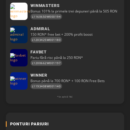
WINMASTERS
Bonus 101% la primele trei depuneri până la 505 RON
L1160650W000194
ADMIRAL
150 RON* free bet + 200% profit boost
L1203425W001180
FAVBET
Pariu fără risc până la 250 RON*
L1200662W001197
WINNER
Bonus până la 700 RON* + 100 RON Free Bets
L1193408W001140
*Se aplică T&C
PONTURI PARIURI