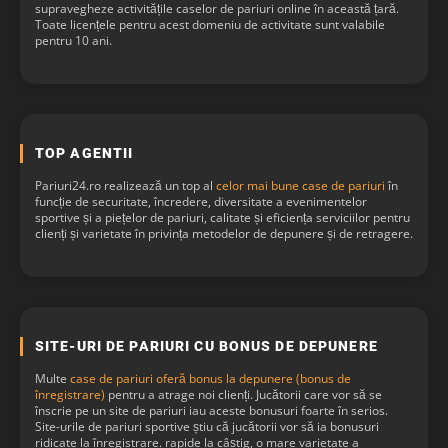
supravegheze activitățile caselor de pariuri online în această țară.
Toate licențele pentru acest domeniu de activitate sunt valabile
pentru 10 ani.
TOP AGENTII
Pariuri24.ro realizează un top al
celor mai bune case de pariuri
în
funcție de securitate, încredere, diversitate a evenimentelor
sportive și a piețelor de pariuri, calitate și eficiența serviciilor pentru
clienți și varietate în privința metodelor de depunere și de retragere.
SITE-URI DE PARIURI CU BONUS DE DEPUNERE
Multe
case de pariuri oferă bonus la depunere (bonus de
înregistrare)
pentru a atrage noi clienți. Jucătorii care vor să se
înscrie pe un site de pariuri iau aceste bonusuri foarte în serios.
Site-urile de pariuri sportive știu că jucătorii vor să ia bonusuri
ridicate la înregistrare. rapide la câștig, o mare varietate a