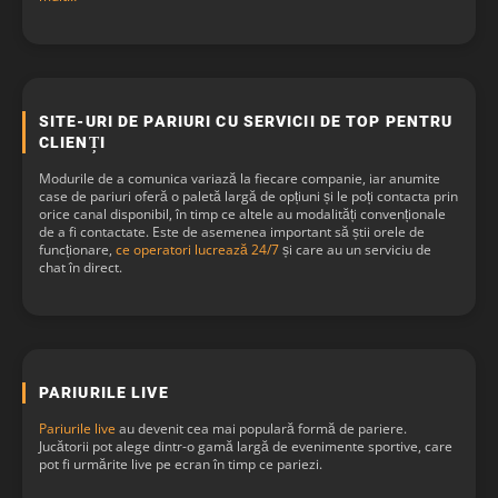
4.67/5
- 3 votu
4.63/5
- 8 votu
SITE-URI DE PARIURI CU SERVICII DE TOP PENTRU
CLIENȚI
4.50/5
- 2 votu
Modurile de a comunica variază la fiecare companie, iar anumite
case de pariuri oferă o paletă largă de opțiuni și le poți contacta prin
orice canal disponibil, în timp ce altele au modalități convenționale
4.40/5
- 5 votu
de a fi contactate. Este de asemenea important să știi orele de
funcționare,
ce operatori lucrează 24/7
și care au un serviciu de
chat în direct.
PARIURILE LIVE
Pariurile live
au devenit cea mai populară formă de pariere.
Jucătorii pot alege dintr-o gamă largă de evenimente sportive, care
pot fi urmărite live pe ecran în timp ce pariezi.