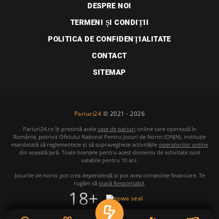
DESPRE NOI
TERMENI ȘI CONDIȚII
POLITICA DE CONFIDENȚIALITATE
CONTACT
SITEMAP
Pariuri24
© 2021 - 2026
Pariuri24.ro îți prezintă acele
case de pariuri
online care operează în
România, potrivit Oficiului Național Pentru Jocuri de Noroc (ONJN), instituție
mandatată să reglementeze și să supravegheze activitățile
operatorilor online
din această țară. Toate licențele pentru acest domeniu de activitate sunt
valabile pentru 10 ani.
Jocurile de noroc pot crea dependență și pot avea consecințe financiare. Te
rugăm să
Joacă Responsabil
.
18+