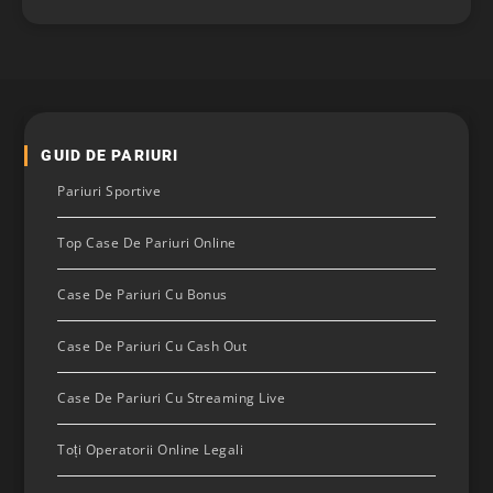
GUID DE PARIURI
Pariuri Sportive
Top Case De Pariuri Online
Case De Pariuri Cu Bonus
4.80/5
- 5 votu
Case De Pariuri Cu Cash Out
4.67/5
- 3 votu
Case De Pariuri Cu Streaming Live
4.63/5
- 8 votu
Toți Operatorii Online Legali