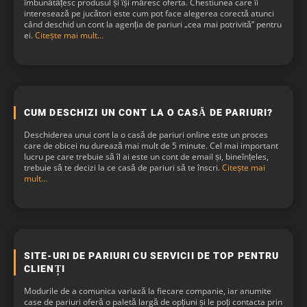
îmbunătățesc produsul și își măresc oferta. Chestiunea care îi
interesează pe jucători este cum pot face alegerea corectă atunci
când deschid un cont la agenția de pariuri „cea mai potrivită” pentru
ei.
Citește mai mult…
CUM DESCHIZI UN CONT LA O CASĂ DE PARIURI?
Deschiderea unui cont la o casă de pariuri online este un proces
care de obicei nu durează mai mult de 5 minute. Cel mai important
lucru pe care trebuie să îl ai este un cont de email și, bineînțeles,
trebuie să te decizi la ce casă de pariuri să te înscri.
Citește mai
mult…
SITE-URI DE PARIURI CU SERVICII DE TOP PENTRU
CLIENȚI
Modurile de a comunica variază la fiecare companie, iar anumite
case de pariuri oferă o paletă largă de opțiuni și le poți contacta prin