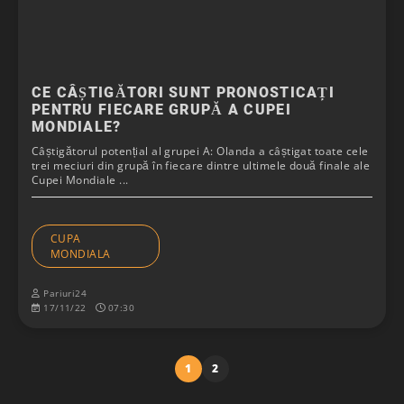
CE CÂȘTIGĂTORI SUNT PRONOSTICAȚI
PENTRU FIECARE GRUPĂ A CUPEI
MONDIALE?
Câștigătorul potențial al grupei A: Olanda a câștigat toate cele
trei meciuri din grupă în fiecare dintre ultimele două finale ale
Cupei Mondiale ...
CUPA
MONDIALA
Pariuri24
17/11/22
07:30
1
2