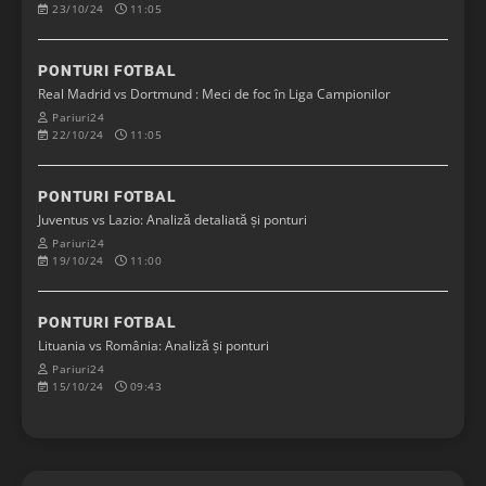
23/10/24
11:05
PONTURI FOTBAL
Real Madrid vs Dortmund : Meci de foc în Liga Campionilor
Pariuri24
22/10/24
11:05
PONTURI FOTBAL
Juventus vs Lazio: Analiză detaliată și ponturi
Pariuri24
19/10/24
11:00
PONTURI FOTBAL
Lituania vs România: Analiză și ponturi
Pariuri24
15/10/24
09:43