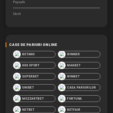
Paysafe
4.50/5
- 2 votu
Skrill
4.40/5
- 5 votu
CASE DE PARIURI ONLINE
BETANO
WINNER
888 SPORT
MAXBET
SUPERBET
WINBET
UNIBET
CASA PARIURILOR
MOZZARTBET
FORTUNA
NETBET
BETFAIR