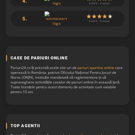
4.
5.
CASE DE PARIURI ONLINE
Pariuri24.ro îți prezintă acele site-uri de
pariuri sportive online
care
operează în România, potrivit Oficiului Național Pentru Jocuri de
Noroc (ONJN), instituție mandatată să reglementeze și să
supravegheze activitățile caselor de pariuri online în această țară.
Toate licențele pentru acest domeniu de activitate sunt valabile
pentru 10 ani.
TOP AGENTII