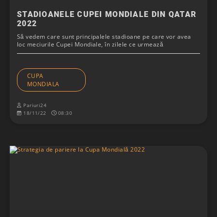
STADIOANELE CUPEI MONDIALE DIN QATAR
2022
Să vedem care sunt principalele stadioane pe care vor avea
loc meciurile Cupei Mondiale, în zilele ce urmează
CUPA
MONDIALA
Pariuri24
18/11/22
08:30