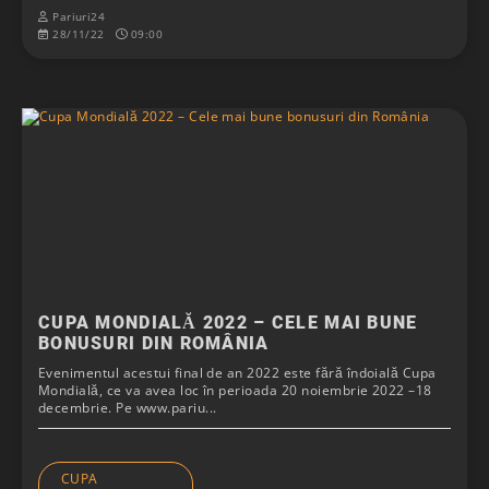
Pariuri24
28/11/22
09:00
CUPA MONDIALĂ 2022 – CELE MAI BUNE
BONUSURI DIN ROMÂNIA
Evenimentul acestui final de an 2022 este fără îndoială Cupa
Mondială, ce va avea loc în perioada 20 noiembrie 2022 –18
decembrie. Pe www.pariu...
CUPA