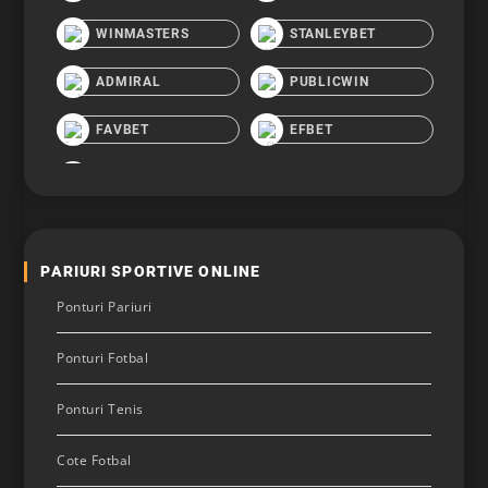
WINMASTERS
STANLEYBET
ADMIRAL
PUBLICWIN
FAVBET
EFBET
PARIURI SPORTIVE ONLINE
Ponturi Pariuri
Ponturi Fotbal
Ponturi Tenis
Cote Fotbal