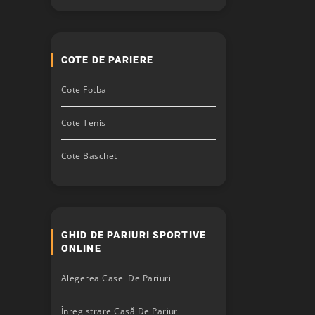
COTE DE PARIERE
Cote Fotbal
Cote Tenis
Cote Baschet
GHID DE PARIURI SPORTIVE
ONLINE
Alegerea Casei De Pariuri
Înregistrare Casă De Pariuri