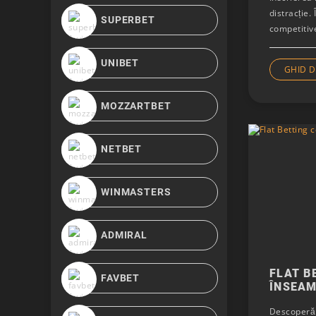
distracție.
SUPERBET
competitive
UNIBET
GHID D
MOZZARTBET
NETBET
WINMASTERS
ADMIRAL
FLAT B
FAVBET
ÎNSEA
Descoperă 