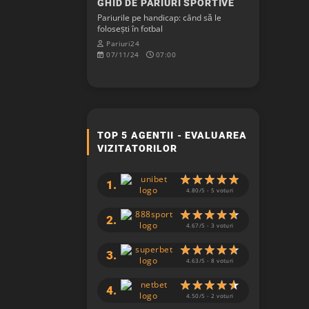
GHID DE PARIURI SPORTIVE
Pariurile pe handicap: când să le
folosești în fotbal
Pariuri24
07/11/24
07:00
TOP 5 AGENTII - EVALUAREA
VIZITATORILOR
1.
2.
3.
4.