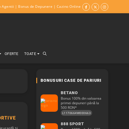
 Agentii
|
Bonus de Depunere
|
Cazino Online
OFERTE
TOATE
BONUSURI CASE DE PARIURI
BETANO
Bonus 100% din valoarea
primei depuneri până la
500 RON*
L1170664W000663
ORTIVE
888 SPORT
iguranță și