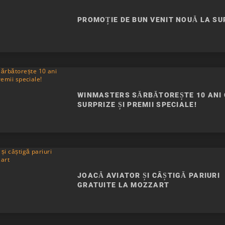
PROMOȚIE DE BUN VENIT NOUĂ LA SU
WINMASTERS SĂRBĂTOREȘTE 10 ANI 
SURPRIZE ȘI PREMII SPECIALE!
JOACĂ AVIATOR ȘI CÂȘTIGĂ PARIURI
GRATUITE LA MOZZART