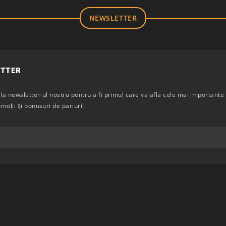
NEWSLETTER
TTER
la newsletter-ul nostru pentru a fi primul care va afla cele mai importante 
omoții și bonusuri de pariuri!