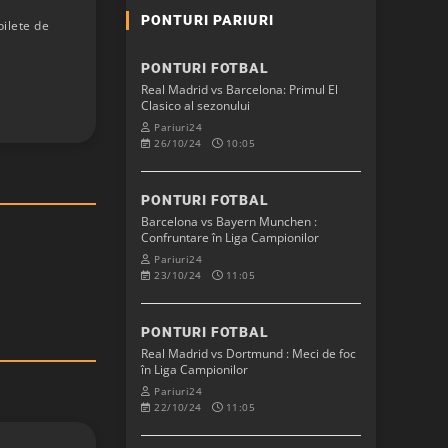
PONTURI PARIURI
bilete de
PONTURI FOTBAL
Real Madrid vs Barcelona: Primul El
Clasico al sezonului
Pariuri24
26/10/24
10:05
PONTURI FOTBAL
Barcelona vs Bayern Munchen :
Confruntare în Liga Campionilor
Pariuri24
23/10/24
11:05
PONTURI FOTBAL
Real Madrid vs Dortmund : Meci de foc
în Liga Campionilor
Pariuri24
22/10/24
11:05