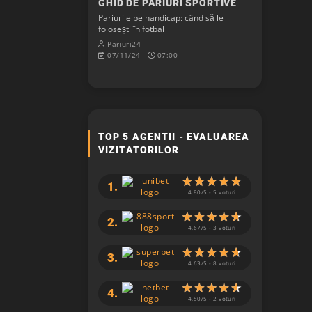
GHID DE PARIURI SPORTIVE
Pariurile pe handicap: când să le
folosești în fotbal
Pariuri24
07/11/24
07:00
TOP 5 AGENTII - EVALUAREA
VIZITATORILOR
1.
2.
3.
4.