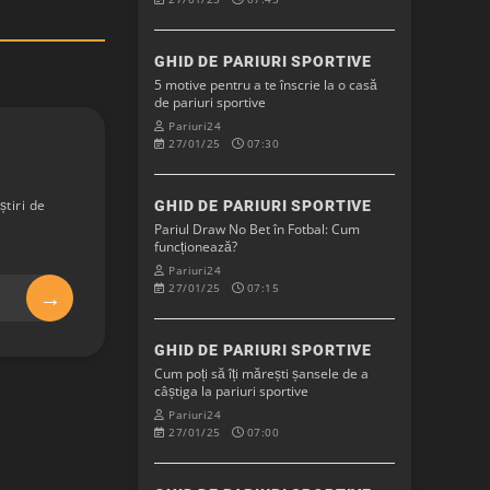
GHID DE PARIURI SPORTIVE
5 motive pentru a te înscrie la o casă
de pariuri sportive
Pariuri24
27/01/25
07:30
știri de
GHID DE PARIURI SPORTIVE
Pariul Draw No Bet în Fotbal: Cum
funcționează?
Pariuri24
27/01/25
07:15
GHID DE PARIURI SPORTIVE
Cum poți să îți mărești șansele de a
câștiga la pariuri sportive
Pariuri24
27/01/25
07:00