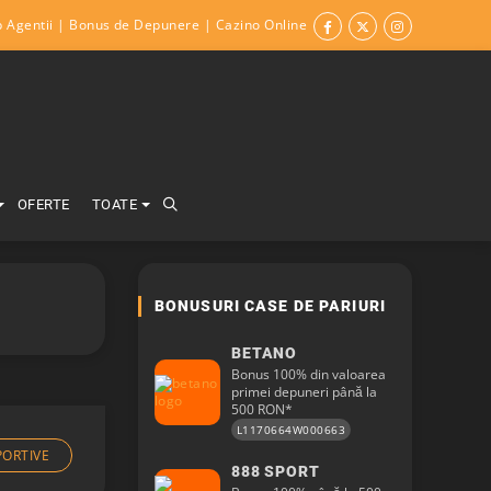
 Agentii
|
Bonus de Depunere
|
Cazino Online
OFERTE
TOATE
BONUSURI CASE DE PARIURI
BETANO
Bonus 100% din valoarea
primei depuneri până la
500 RON*
L1170664W000663
PORTIVE
888 SPORT