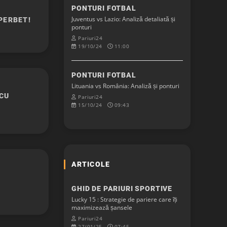
PONTURI FOTBAL
Juventus vs Lazio: Analiză detaliată și
PERBET!
ponturi
Pariuri24
19/10/24
11:00
PONTURI FOTBAL
Lituania vs România: Analiză și ponturi
CU
Pariuri24
15/10/24
09:43
ARTICOLE
GHID DE PARIURI SPORTIVE
Lucky 15 : Strategie de pariere care îți
maximizează șansele
Pariuri24
27/01/25
07:45