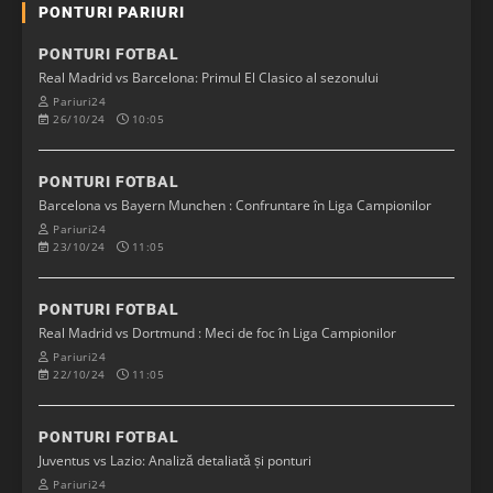
PONTURI PARIURI
PONTURI FOTBAL
Real Madrid vs Barcelona: Primul El Clasico al sezonului
Pariuri24
26/10/24
10:05
PONTURI FOTBAL
Barcelona vs Bayern Munchen : Confruntare în Liga Campionilor
Pariuri24
23/10/24
11:05
PONTURI FOTBAL
Real Madrid vs Dortmund : Meci de foc în Liga Campionilor
Pariuri24
22/10/24
11:05
PONTURI FOTBAL
Juventus vs Lazio: Analiză detaliată și ponturi
Pariuri24