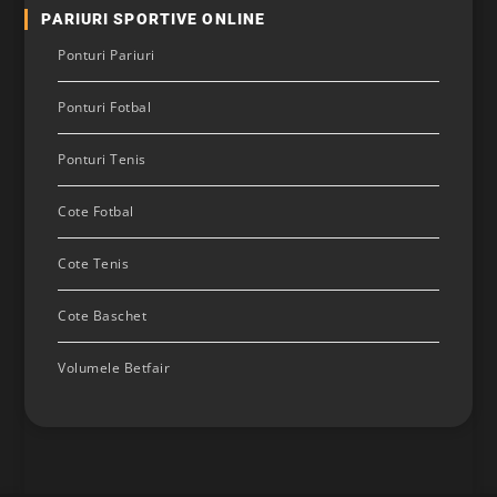
PARIURI SPORTIVE ONLINE
Ponturi Pariuri
Ponturi Fotbal
Ponturi Tenis
Cote Fotbal
Cote Tenis
Cote Baschet
Volumele Betfair