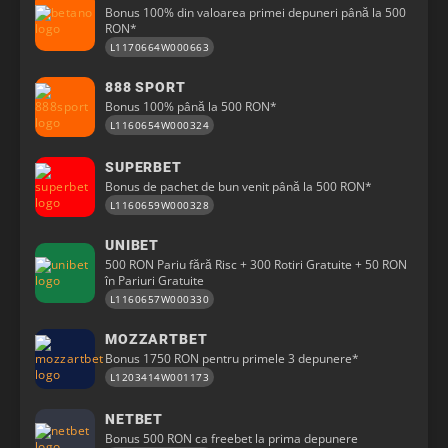
Bonus 100% din valoarea primei depuneri până la 500
RON*
L1170664W000663
888 SPORT
Bonus 100% până la 500 RON*
L1160654W000324
SUPERBET
Bonus de pachet de bun venit până la 500 RON*
L1160659W000328
UNIBET
500 RON Pariu fără Risc + 300 Rotiri Gratuite + 50 RON
în Pariuri Gratuite
L1160657W000330
MOZZARTBET
Bonus 1750 RON pentru primele 3 depunere*
L1203414W001173
NETBET
Bonus 500 RON ca freebet la prima depunere