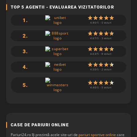
TOP 5 AGENTII - EVALUAREA VIZITATORILOR
1.
2.
3.
4.
5.
CASE DE PARIURI ONLINE
Pariuri24.ro îți prezintă acele site-uri de
pariuri sportive online
care