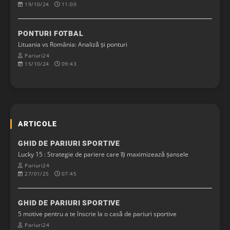
19/10/24
11:00
PONTURI FOTBAL
Lituania vs România: Analiză și ponturi
Pariuri24
15/10/24
09:43
ARTICOLE
GHID DE PARIURI SPORTIVE
Lucky 15 : Strategie de pariere care îți maximizează șansele
Pariuri24
27/01/25
07:45
GHID DE PARIURI SPORTIVE
5 motive pentru a te înscrie la o casă de pariuri sportive
Pariuri24