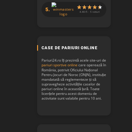
5.
CASE DE PARIURI ONLINE
Pariuri24.ro îți prezintă acele site-uri de
pariuri sportive online
care operează în
România, potrivit Oficiului Național
Pentru Jocuri de Noroc (ONJN), instituție
mandatată să reglementeze și să
supravegheze activitățile caselor de
pariuri online în această țară. Toate
licențele pentru acest domeniu de
activitate sunt valabile pentru 10 ani.