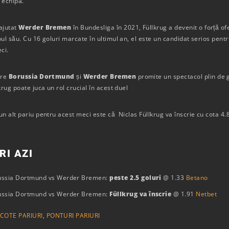
 echipă.
ajutat
Werder Bremen
în Bundesliga în 2021, Füllkrug a devenit o forță of
ul său. Cu 16 goluri marcate în ultimul an, el este un candidat serios pentr
ci.
tre
Borussia Dortmund
și
Werder Bremen
promite un spectacol plin de go
krug poate juca un rol crucial în acest duel
n alt pariu pentru acest meci este că Niclas Füllkrug va înscrie cu cota 4.
RI AZI
ussia Dortmund vs Werder Bremen:
peste 2.5 goluri
@ 1.33
Betano
ussia Dortmund vs Werder Bremen:
Füllkrug va înscrie
@ 1.91
Netbet
COTE PARIURI
,
PONTURI PARIURI