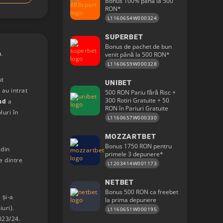
Bonus 100% până la 500
RON*
L1160654W000324
SUPERBET
Bonus de pachet de bun
n
.
venit până la 500 RON*
L1160659W000328
ut
UNIBET
 au intrat
500 RON Pariu fără Risc +
300 Rotiri Gratuite + 50
nd
a
RON în Pariuri Gratuite
luri în
L1160657W000330
MOZZARTBET
Bonus 1750 RON pentru
 din
primele 3 depunere*
e dintre
L1203414W001173
NETBET
Bonus 500 RON ca freebet
 și-a
la prima depunere
uri).
L1160651W000195
023/24.