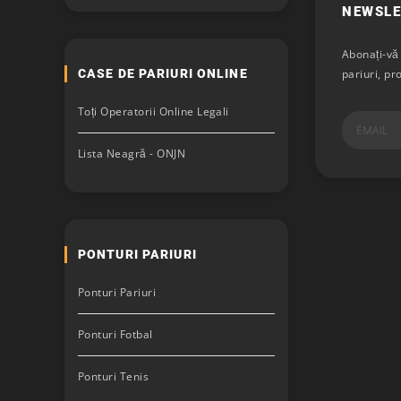
NEWSLE
Abonați-vă 
CASE DE PARIURI ONLINE
pariuri, pr
Toți Operatorii Online Legali
Lista Neagră - ONJN
PONTURI PARIURI
Ponturi Pariuri
Ponturi Fotbal
Ponturi Tenis