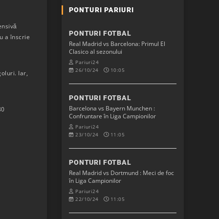
PONTURI PARIURI
ensivă
PONTURI FOTBAL
u a înscrie
Real Madrid vs Barcelona: Primul El
Clasico al sezonului
Pariuri24
26/10/24
10:05
luri. Iar,
PONTURI FOTBAL
Barcelona vs Bayern Munchen :
80
Confruntare în Liga Campionilor
Pariuri24
23/10/24
11:05
PONTURI FOTBAL
Real Madrid vs Dortmund : Meci de foc
în Liga Campionilor
Pariuri24
22/10/24
11:05