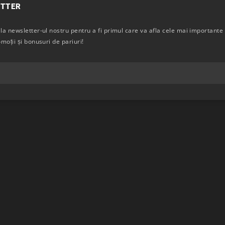
TTER
la newsletter-ul nostru pentru a fi primul care va afla cele mai importante 
omoții și bonusuri de pariuri!