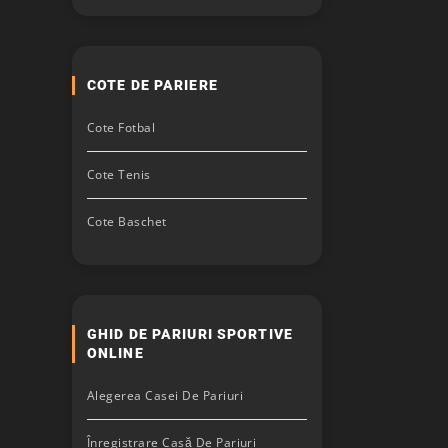
COTE DE PARIERE
Cote Fotbal
Cote Tenis
Cote Baschet
GHID DE PARIURI SPORTIVE
ONLINE
Alegerea Casei De Pariuri
Înregistrare Casă De Pariuri