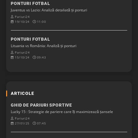
PONTURI FOTBAL
Juventus vs Lazio: Analiză detaliată și ponturi
Pariuri24
19/10/24
11:00
PONTURI FOTBAL
Lituania vs România: Analiză și ponturi
Pariuri24
15/10/24
09:43
ARTICOLE
GHID DE PARIURI SPORTIVE
Lucky 15 : Strategie de pariere care îți maximizează șansele
Pariuri24
27/01/25
07:45