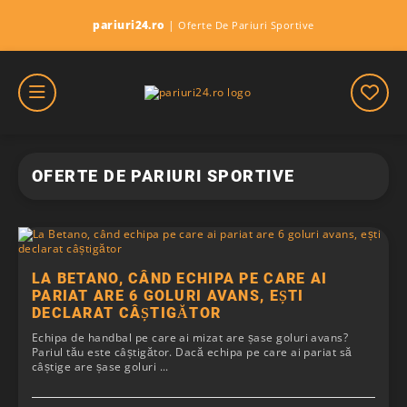
pariuri24.ro
|
Oferte De Pariuri Sportive
OFERTE DE PARIURI SPORTIVE
LA BETANO, CÂND ECHIPA PE CARE AI
PARIAT ARE 6 GOLURI AVANS, EȘTI
DECLARAT CÂȘTIGĂTOR
Echipa de handbal pe care ai mizat are șase goluri avans?
Pariul tău este câștigător. Dacă echipa pe care ai pariat să
câștige are șase goluri ...