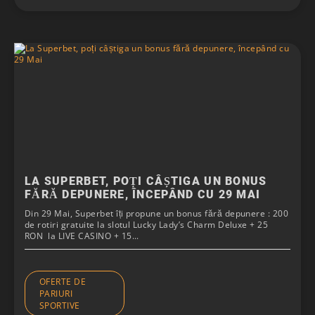
LA SUPERBET, POȚI CÂȘTIGA UN BONUS
FĂRĂ DEPUNERE, ÎNCEPÂND CU 29 MAI
Din 29 Mai, Superbet îți propune un bonus fără depunere : 200
de rotiri gratuite la slotul Lucky Lady’s Charm Deluxe + 25
RON la LIVE CASINO + 15...
OFERTE DE
PARIURI
SPORTIVE