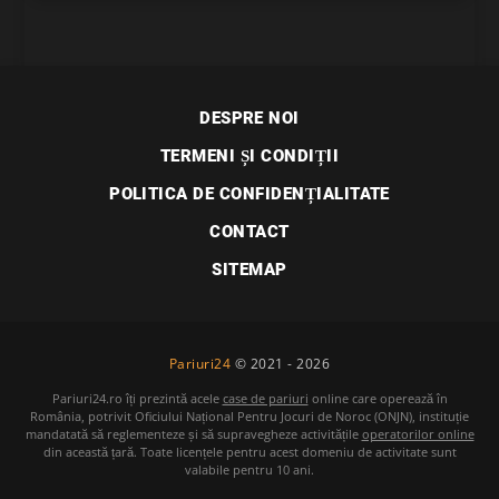
DESPRE NOI
TERMENI ȘI CONDIȚII
POLITICA DE CONFIDENȚIALITATE
CONTACT
SITEMAP
Pariuri24
© 2021 - 2026
Pariuri24.ro îți prezintă acele
case de pariuri
online care operează în
România, potrivit Oficiului Național Pentru Jocuri de Noroc (ONJN), instituție
mandatată să reglementeze și să supravegheze activitățile
operatorilor online
din această țară. Toate licențele pentru acest domeniu de activitate sunt
valabile pentru 10 ani.