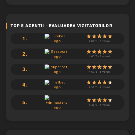
TOP 5 AGENTII - EVALUAREA VIZITATORILOR
1.
2.
3.
4.
5.